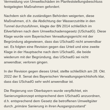
Vermeidung von Umweltschäden im Planfeststellungsbeschluss
festgelegten Maßnahmen gefordert.
Nachdem sich die zuständigen Behörden wei­gerten, diese
Maßnahmen, d.h. die Abdichtung der Wasserzutritte in den
Tunnel durchzufüh­ren, klagte der BN 2014 schließlich im
Eilverfah­ren nach dem Umweltschadensgesetz (USchadG). Diese
Klage wurde vom Bayerischen Verwaltungsgericht mit der
Begründung abgewiesen, dass das USchadG nicht anwendbar
sei. Es folgten eine Revision gegen das Urteil und eine zweite
Klage in der Hauptsache nach dem USchadG, die beide
wiederum mit der Begrün­dung, das USchadG sei nicht
anwendbar, verlo­ren gingen.
In der Revision gegen dieses Urteil, stellte schließlich am 28. Okt.
2022 der 8. Senat des Bayerischen Verwaltungsgerichtshofs klar,
dass das USchadG sehr wohl anwendbar ist.
Die Regierung von Oberbayern wurde verpflich­tet, ein
Sanierungskonzept entsprechend dem USchadG anzuordnen,
d.h. entsprechend dem Gesetz die betroffenen Umweltgüter
durch „primäre Sanierung in ihren Ausgangszustand“