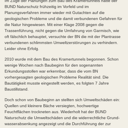
Im Zuge der Planungen zum Bau des Kramertunnels hatte der
BUND Naturschutz frühzeitig im Vorfeld und im
Planungsverfahren immer wieder mit Gutachten auf die
geologischen Probleme und die damit verbundenen Gefahren für
die Natur hingewiesen. Mit einer Klage 2008 gegen die
Trassenführung, nicht gegen die Umfahrung von Garmisch, wie
oft fälschlich behauptet, versuchte der BN die mit der Plantrasse
verbundenen schlimmsten Umweltzerstörungen zu verhindern.
Leider ohne Erfolg.
2010 wurde mit dem Bau des Kramertunnels begonnen. Schon
wenige Wochen nach Baubeginn für den sogenannten
Erkundungsstollen war erkennbar, dass die vom BN
vorhergesagten geologischen Probleme Realität sind. Die
Bautätigkeit musste eingestellt werden, es folgten 7 Jahre
Baustill­stand.
Doch schon von Baubeginn an stellten sich Umweltschäden ein:
Quellen und kleinere Bäche versiegten, hochwertige
Feuchtflächen trockne­ten aus. Wiederholt hat der BUND
Naturschutz die Um­weltschäden und die widerrechtliche Grund­
wasserabsenkung angezeigt und die Durchfüh­rung der zur