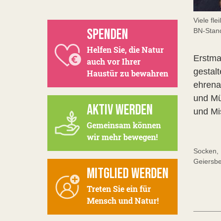
Viele fl
SPENDEN
BN-Stand
Helfen Sie, die Natur
Erstma
auch vor Ihrer
gestal
Haustür zu bewahren
ehrena
und Mü
AKTIV WERDEN
und Mi
Gemeinsam können
wir mehr bewegen!
Socken, 
Geiersbe
MITGLIED WERDEN
Treten Sie ein für
Mensch und Natur!