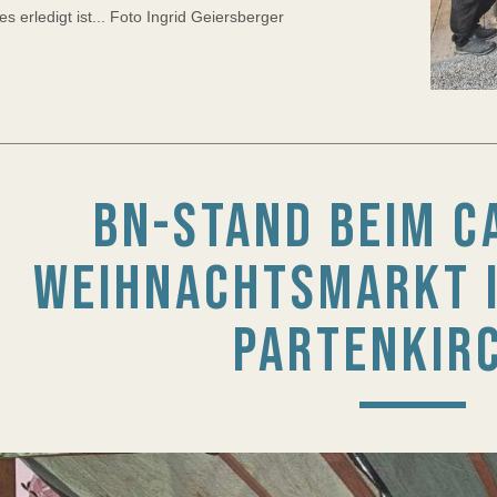
s erledigt ist... Foto Ingrid Geiersberger
BN-STAND BEIM C
WEIHNACHTSMARKT I
PARTENKIR