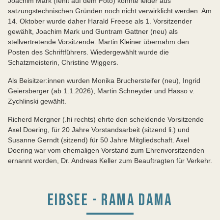
Joachim Mark (fehlt auf dem Foto) konnte leider aus
satzungstechnischen Gründen noch nicht verwirklicht werden. Am
14. Oktober wurde daher Harald Freese als 1. Vorsitzender
gewählt, Joachim Mark und Guntram Gattner (neu) als
stellvertretende Vorsitzende. Martin Kleiner übernahm den
Posten des Schriftführers. Wiedergewählt wurde die
Schatzmeisterin, Christine Wiggers.
Als Beisitzer:innen wurden Monika Bruchersteifer (neu), Ingrid
Geiersberger (ab 1.1.2026), Martin Schneyder und Hasso v.
Zychlinski gewählt.
Richerd Mergner (.hi rechts) ehrte den scheidende Vorsitzende
Axel Doering, für 20 Jahre Vorstandsarbeit (sitzend li.) und
Susanne Gerndt (sitzend) für 50 Jahre Mitgliedschaft. Axel
Doering war vom ehemaligen Vorstand zum Ehrenvorsitzenden
ernannt worden, Dr. Andreas Keller zum Beauftragten für Verkehr.
EIBSEE - RAMA DAMA