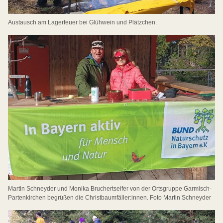
Austausch am Lagerfeuer bei Glühwein und Plätzchen.
Martin Schneyder und Monika Bruchertseifer von der Ortsgruppe Garmisch-
Partenkirchen begrüßen die Christbaumfäller:innen. Foto Martin Schneyder