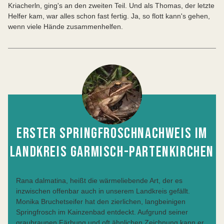
Kriacherln, ging's an den zweiten Teil. Und als Thomas, der letzte
Helfer kam, war alles schon fast fertig. Ja, so flott kann's gehen,
wenn viele Hände zusammenhelfen.
ERSTER SPRINGFROSCHNACHWEIS IM
LANDKREIS GARMISCH-PARTENKIRCHEN
Rana dalmatina, heißt die wärmeliebende Art, der es
inzwischen offenbar auch in unserem Landkreis gefällt.
Monika Bruchetseifer hat den zierlichen, langbeinigen
Springfrosch im Kainzenbad entdeckt. Aufgrund seiner
graubraunen Färbung und oft ähnlichen Zeichnung kann er