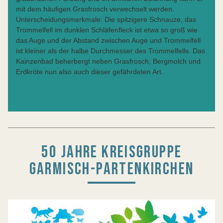
mit dem häufigen Grasfrosch verwechselt werden.
Unterscheidungsmerkmale: Die spitzigere Schnauze, das
Trommelfell im dunklen Schläfenfleck ist etwa so groß wie
das Auge und der Abstand zwischen Auge und Trommelfell
ist kleiner als der halbe Durchmesser des Trommelfells. Das
Kainzenbad beherbergt neben Grasfrosch, Bergmolch und
Erdkröte nun also auch dieser gefährdeten Art.
50 JAHRE KREISGRUPPE
GARMISCH-PARTENKIRCHEN