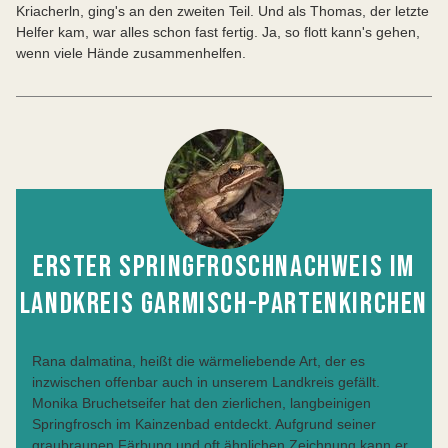
Kriacherln, ging's an den zweiten Teil. Und als Thomas, der letzte
Helfer kam, war alles schon fast fertig. Ja, so flott kann's gehen,
wenn viele Hände zusammenhelfen.
ERSTER SPRINGFROSCHNACHWEIS IM
LANDKREIS GARMISCH-PARTENKIRCHEN
Rana dalmatina, heißt die wärmeliebende Art, der es
inzwischen offenbar auch in unserem Landkreis gefällt.
Monika Bruchetseifer hat den zierlichen, langbeinigen
Springfrosch im Kainzenbad entdeckt. Aufgrund seiner
graubraunen Färbung und oft ähnlichen Zeichnung kann er