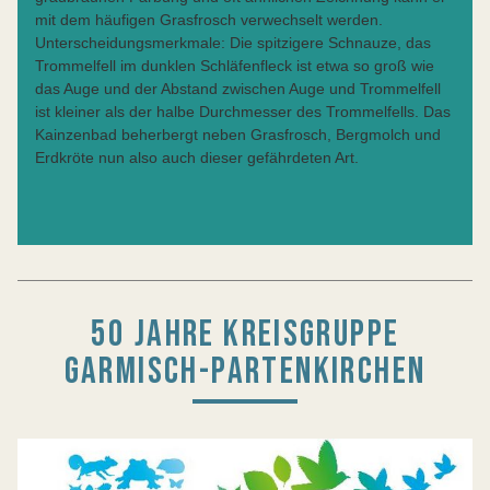
mit dem häufigen Grasfrosch verwechselt werden.
Unterscheidungsmerkmale: Die spitzigere Schnauze, das
Trommelfell im dunklen Schläfenfleck ist etwa so groß wie
das Auge und der Abstand zwischen Auge und Trommelfell
ist kleiner als der halbe Durchmesser des Trommelfells. Das
Kainzenbad beherbergt neben Grasfrosch, Bergmolch und
Erdkröte nun also auch dieser gefährdeten Art.
50 JAHRE KREISGRUPPE
GARMISCH-PARTENKIRCHEN