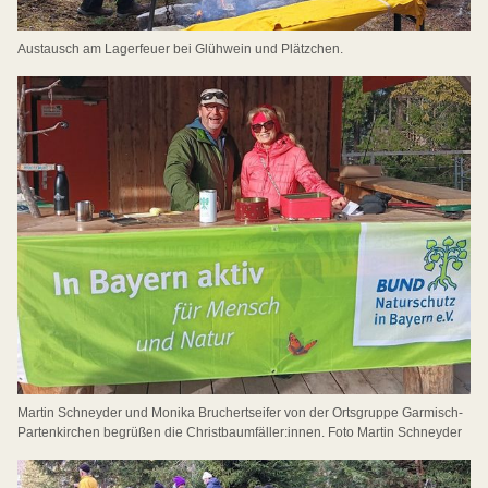
Austausch am Lagerfeuer bei Glühwein und Plätzchen.
Martin Schneyder und Monika Bruchertseifer von der Ortsgruppe Garmisch-
Partenkirchen begrüßen die Christbaumfäller:innen. Foto Martin Schneyder