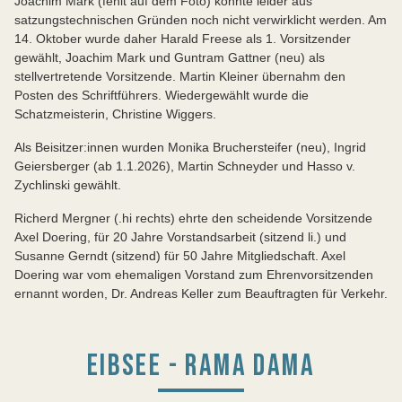
Joachim Mark (fehlt auf dem Foto) konnte leider aus
satzungstechnischen Gründen noch nicht verwirklicht werden. Am
14. Oktober wurde daher Harald Freese als 1. Vorsitzender
gewählt, Joachim Mark und Guntram Gattner (neu) als
stellvertretende Vorsitzende. Martin Kleiner übernahm den
Posten des Schriftführers. Wiedergewählt wurde die
Schatzmeisterin, Christine Wiggers.
Als Beisitzer:innen wurden Monika Bruchersteifer (neu), Ingrid
Geiersberger (ab 1.1.2026), Martin Schneyder und Hasso v.
Zychlinski gewählt.
Richerd Mergner (.hi rechts) ehrte den scheidende Vorsitzende
Axel Doering, für 20 Jahre Vorstandsarbeit (sitzend li.) und
Susanne Gerndt (sitzend) für 50 Jahre Mitgliedschaft. Axel
Doering war vom ehemaligen Vorstand zum Ehrenvorsitzenden
ernannt worden, Dr. Andreas Keller zum Beauftragten für Verkehr.
EIBSEE - RAMA DAMA